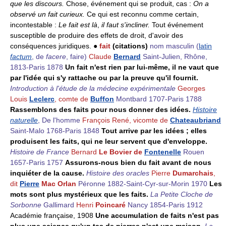
que les discours.
Chose, événement qui se produit, cas :
On a
observé un fait curieux.
Ce qui est reconnu comme certain,
incontestable :
Le fait est là
,
il faut s'incliner.
Tout événement
susceptible de produire des effets de droit, d'avoir des
conséquences juridiques. ●
fait
(citations)
nom masculin
(
latin
factum
, de
facere
, faire)
Claude
Bernard
Saint-Julien, Rhône,
1813-Paris 1878
Un fait n'est rien par lui-même, il ne vaut que
par l'idée qui s'y rattache ou par la preuve qu'il fournit.
Introduction à l'étude de la médecine expérimentale
Georges
Louis
Leclerc
, comte de
Buffon
Montbard 1707-Paris 1788
Rassemblons des faits pour nous donner des idées.
Histoire
naturelle
, De l'homme
François René, vicomte de
Chateaubriand
Saint-Malo 1768-Paris 1848
Tout arrive par les idées ; elles
produisent les faits, qui ne leur servent que d'enveloppe.
Histoire de France
Bernard
Le Bovier de
Fontenelle
Rouen
1657-Paris 1757
Assurons-nous bien du fait avant de nous
inquiéter de la cause.
Histoire des oracles
Pierre
Dumarchais
,
dit
Pierre
Mac Orlan
Péronne 1882-Saint-Cyr-sur-Morin 1970
Les
mots sont plus mystérieux que les faits.
La Petite Cloche de
Sorbonne
Gallimard
Henri
Poincaré
Nancy 1854-Paris 1912
Académie française, 1908
Une accumulation de faits n'est pas
plus une science qu'un tas de pierres n'est une maison.
La