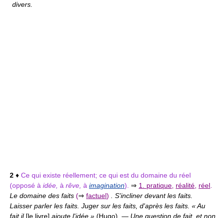
divers.
2
♦
Ce qui existe réellement; ce qui est du domaine du réel
(opposé à
idée,
à
rêve,
à
imagination
)
.
⇒
1. pratique
,
réalité
,
réel
.
Le domaine des faits
(
⇒
factuel
)
. S'incliner devant les faits.
Laisser parler les faits. Juger sur les faits, d'après les faits. « Au
fait il
[le livre]
ajoute l'idée »
(
Hugo
)
.
—
Une question de fait, et non