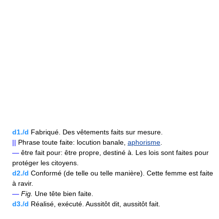
d1./d
Fabriqué. Des vêtements faits sur mesure.
||
Phrase toute faite: locution banale,
aphorisme
.
—
être fait pour: être propre, destiné à. Les lois sont faites pour
protéger les citoyens.
d2./d
Conformé (de telle ou telle manière). Cette femme est faite
à ravir.
—
Fig.
Une tête bien faite.
d3./d
Réalisé, exécuté. Aussitôt dit, aussitôt fait.