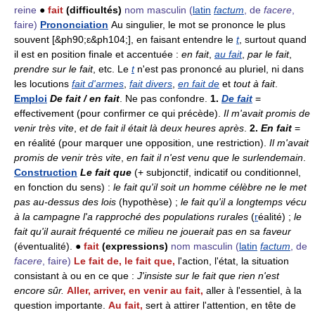
reine
●
fait
(difficultés)
nom masculin
(
latin
factum
, de
facere
,
faire)
Prononciation
Au singulier, le mot se prononce le plus
souvent [&ph90;ɛ&ph104;], en faisant entendre le
t
, surtout quand
il est en position finale et accentuée :
en fait
,
au fait
,
par le fait
,
prendre sur le fait
, etc. Le
t
n'est pas prononcé au pluriel, ni dans
les locutions
fait d'armes
,
fait divers
,
en fait de
et
tout à fait
.
Emploi
De fait / en fait
. Ne pas confondre.
1.
De fait
=
effectivement (pour confirmer ce qui précède).
Il m'avait promis de
venir très vite
,
et de fait il était là deux heures après
.
2.
En fait
=
en réalité (pour marquer une opposition, une restriction).
Il m'avait
promis de venir très vite
,
en fait il n'est venu que le surlendemain
.
Construction
Le fait que
(+ subjonctif, indicatif ou conditionnel,
en fonction du sens) :
le fait qu'il soit un homme célèbre ne le met
pas au-dessus des lois
(hypothèse) ;
le fait qu'il a longtemps vécu
à la campagne l'a rapproché des populations rurales
(
r
éalité) ;
le
fait qu'il aurait fréquenté ce milieu ne jouerait pas en sa faveur
(éventualité). ●
fait
(expressions)
nom masculin
(
latin
factum
, de
facere
, faire)
Le fait de, le fait que,
l'action, l'état, la situation
consistant à ou en ce que :
J'insiste sur le fait que rien n'est
encore sûr.
Aller, arriver, en venir au fait,
aller à l'essentiel, à la
question importante.
Au fait,
sert à attirer l'attention, en tête de