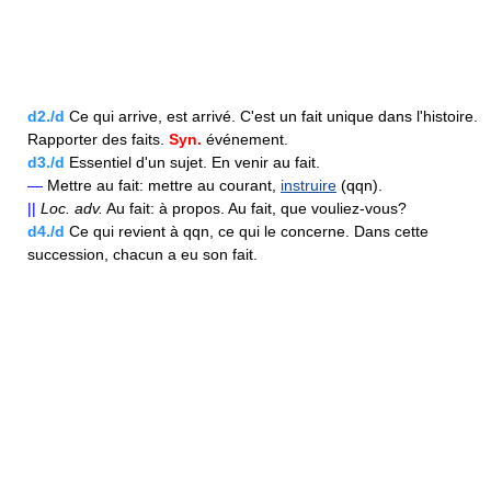
d2./d
Ce qui arrive, est arrivé. C'est un fait unique dans l'histoire.
Rapporter des faits.
Syn.
événement.
d3./d
Essentiel d'un sujet. En venir au fait.
—
Mettre au fait: mettre au courant,
instruire
(qqn).
||
Loc.
adv.
Au fait: à propos. Au fait, que vouliez-vous?
d4./d
Ce qui revient à qqn, ce qui le concerne. Dans cette
succession, chacun a eu son fait.