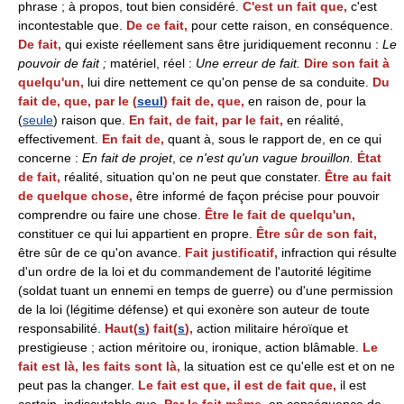
phrase ; à propos, tout bien considéré.
C'est un fait que,
c'est
incontestable que.
De ce fait,
pour cette raison, en conséquence.
De fait,
qui existe réellement sans être juridiquement reconnu :
Le
pouvoir de fait
;
matériel, réel :
Une erreur de fait.
Dire son fait à
quelqu'un,
lui dire nettement ce qu'on pense de sa conduite.
Du
fait de, que, par le (
seul
) fait de, que,
en raison de, pour la
(
seule
) raison que.
En fait, de fait, par le fait,
en réalité,
effectivement.
En fait de,
quant à, sous le rapport de, en ce qui
concerne :
En fait de projet
,
ce n'est qu'un vague brouillon.
État
de fait,
réalité, situation qu'on ne peut que constater.
Être au fait
de quelque chose,
être informé de façon précise pour pouvoir
comprendre ou faire une chose.
Être le fait de quelqu'un,
constituer ce qui lui appartient en propre.
Être sûr de son fait,
être sûr de ce qu'on avance.
Fait justificatif,
infraction qui résulte
d'un ordre de la loi et du commandement de l'autorité légitime
(soldat tuant un ennemi en temps de guerre) ou d'une permission
de la loi (légitime défense) et qui exonère son auteur de toute
responsabilité.
Haut(
s
) fait(
s
),
action militaire héroïque et
prestigieuse ; action méritoire ou, ironique, action blâmable.
Le
fait est là, les faits sont là,
la situation est ce qu'elle est et on ne
peut pas la changer.
Le fait est que, il est de fait que,
il est
certain, indiscutable que.
Par le fait même,
en conséquence de