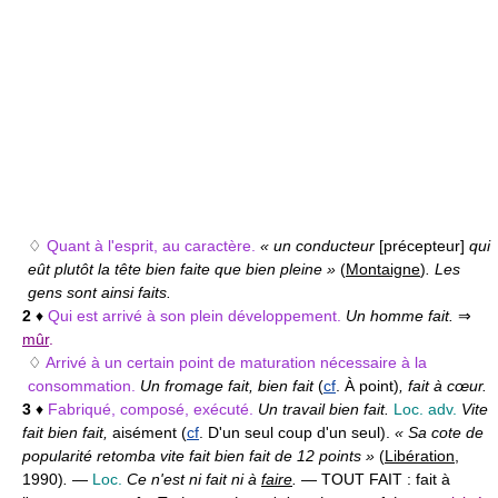
♢
Quant à l'esprit, au caractère.
« un conducteur
[précepteur]
qui
eût plutôt la tête bien faite que bien pleine »
(
Montaigne
)
. Les
gens sont ainsi faits.
2
♦
Qui est arrivé à son plein développement.
Un homme fait.
⇒
mûr
.
♢
Arrivé à un certain point de maturation nécessaire à la
consommation.
Un fromage fait, bien fait
(
cf
. À point)
, fait à cœur.
3
♦
Fabriqué, composé, exécuté.
Un travail bien fait.
Loc. adv.
Vite
fait bien fait,
aisément (
cf
. D'un seul coup d'un seul).
« Sa cote de
popularité retomba vite fait bien fait de 12 points »
(
Libération
,
1990)
.
—
Loc.
Ce n'est ni fait ni à
faire
.
— TOUT FAIT :
fait à