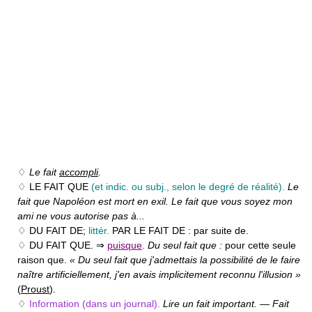
♢
Le fait
accompli
.
♢ LE FAIT QUE
(et indic. ou subj., selon le degré de réalité).
Le
fait que Napoléon est mort en exil. Le fait que vous soyez mon
ami ne vous autorise pas à...
♢ DU FAIT DE;
littér.
PAR LE FAIT DE :
par suite de.
♢ DU FAIT QUE.
⇒
puisque
.
Du seul fait que :
pour cette seule
raison que.
« Du seul fait que j'admettais la possibilité de le faire
naître artificiellement, j'en avais implicitement reconnu l'illusion »
(
Proust
)
.
♢
Information (dans un journal).
Lire un fait important.
—
Fait