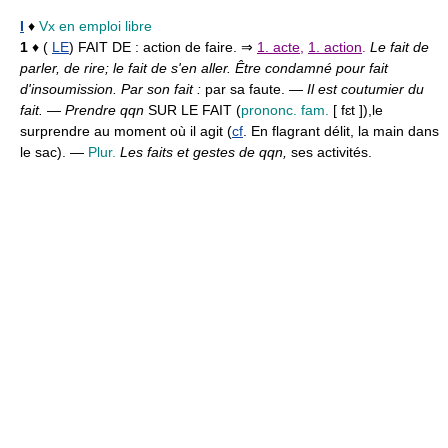
I
♦
Vx
en emploi libre
1
♦ (
LE
) FAIT DE :
action de faire. ⇒
1. acte
,
1. action
.
Le fait de
parler, de rire; le fait de s'en aller. Être condamné pour fait
d'insoumission. Par son fait :
par sa faute. —
Il est coutumier du
fait.
—
Prendre qqn
SUR LE FAIT (
prononc. fam.
[ fɛt ]),
le
surprendre au moment où il agit (
cf
. En flagrant délit, la main dans
le sac). —
Plur.
Les faits et gestes de qqn,
ses activités.