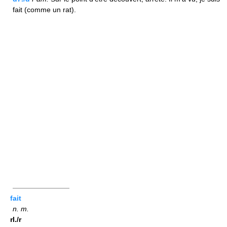
fait (comme un rat).
————————
fait
n.
m.
rI./r