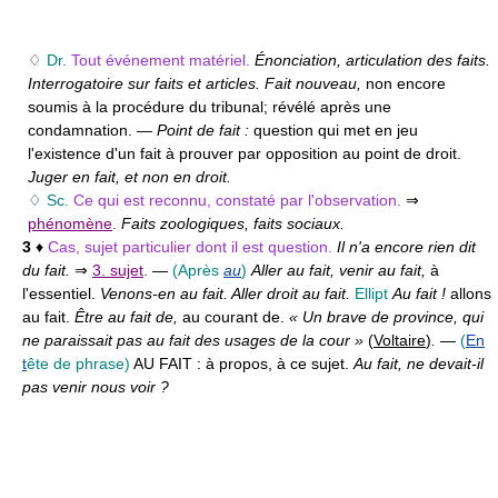
♢
Dr.
Tout événement matériel.
Énonciation, articulation des faits.
Interrogatoire sur faits et articles. Fait nouveau,
non encore
soumis à la procédure du tribunal; révélé après une
condamnation. —
Point de fait :
question qui met en jeu
l'existence d'un fait à prouver par opposition au point de droit.
Juger en fait, et non en droit.
♢
Sc.
Ce qui est reconnu, constaté par l'observation.
⇒
phénomène
.
Faits zoologiques, faits sociaux.
3
♦
Cas, sujet particulier dont il est question.
Il n'a encore rien dit
du fait.
⇒
3. sujet
.
—
(Après
au
)
Aller au fait, venir au fait,
à
l'essentiel.
Venons-en au fait. Aller droit au fait.
Ellipt
Au fait !
allons
au fait.
Être au fait de,
au courant de.
« Un brave de province, qui
ne paraissait pas au fait des usages de la cour »
(
Voltaire
)
.
—
(
En
t
ête de phrase)
AU FAIT :
à propos, à ce sujet.
Au fait, ne devait-il
pas venir nous voir ?